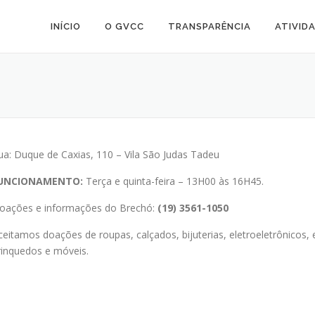
INÍCIO
O GVCC
TRANSPARÊNCIA
ATIVID
ua: Duque de Caxias, 110 – Vila São Judas Tadeu
UNCIONAMENTO:
Terça e quinta-feira – 13H00 às 16H45.
oações e informações do Brechó:
(19) 3561-1050
ceitamos doações de roupas, calçados, bijuterias, eletroeletrônicos,
rinquedos e móveis.