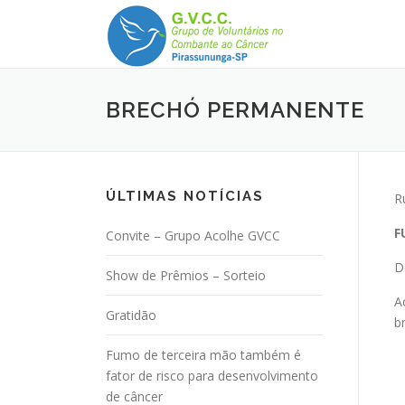
Pular
para
o
conteúdo
BRECHÓ PERMANENTE
ÚLTIMAS NOTÍCIAS
R
F
Convite – Grupo Acolhe GVCC
D
Show de Prêmios – Sorteio
A
Gratidão
b
Fumo de terceira mão também é
fator de risco para desenvolvimento
de câncer