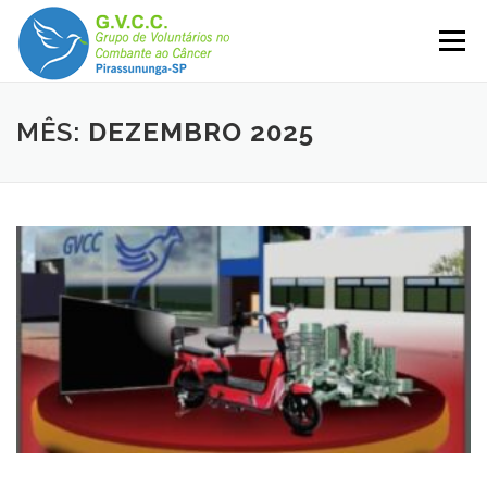
Pular
para
Menu
o
conteúdo
MÊS:
DEZEMBRO 2025